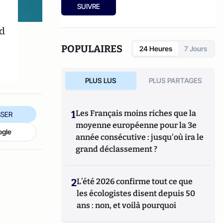
Universitaires du Mirail.
SUIVRE
rd
POPULAIRES
24 Heures
7 Jours
PLUS LUS
PLUS PARTAGES
1
Les Français moins riches que la
SER
moyenne européenne pour la 3e
ogle
année consécutive : jusqu'où ira le
grand déclassement ?
2
L’été 2026 confirme tout ce que
les écologistes disent depuis 50
ans : non, et voilà pourquoi