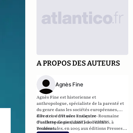
A PROPOS DES AUTEURS
Agnès Fine
Agnès Fine est historienne et
anthropologue, spécialiste de la parenté et
du genre dans les sociétés européennes,
directrice d’études au Centre
Elle a co-écrit avec Françoise-Roumaine
d’anthropologie (LISST) de l’EHESS, à
Ouellette
Le nom dans les sociétés
Toulouse.
occidentales,
en 2005 aux éditions Presses