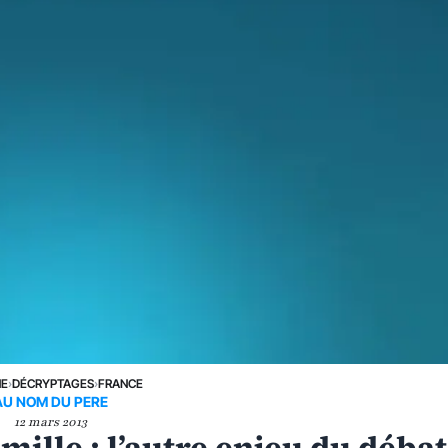
NE
›
DÉCRYPTAGES
›
FRANCE
AU NOM DU PERE
12 mars 2013