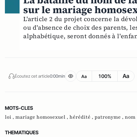
La bataille du nom de fa
sur le mariage homose
L'article 2 du projet concerne la dév
ou d'absence de choix des parents, le
alphabétique, seront donnés à l'enfan
Aa
100%
Écoutez cet article
0:00min
Aa
MOTS-CLES
loi ,
mariage homosexuel ,
hérédité ,
patronyme ,
nom 
THEMATIQUES