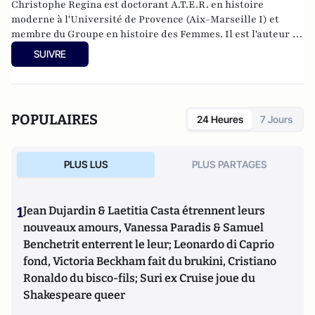
Christophe Regina est doctorant A.T.E.R. en histoire
moderne à l'Université de Provence (Aix-Marseille I) et
membre du Groupe en histoire des Femmes. Il est l'auteur de
La violence des femmes : histoire d’un tabou social
(Max
SUIVRE
Milo, 2011).
POPULAIRES
24 Heures
7 Jours
PLUS LUS
PLUS PARTAGES
1
Jean Dujardin & Laetitia Casta étrennent leurs
nouveaux amours, Vanessa Paradis & Samuel
Benchetrit enterrent le leur; Leonardo di Caprio
fond, Victoria Beckham fait du brukini, Cristiano
Ronaldo du bisco-fils; Suri ex Cruise joue du
Shakespeare queer