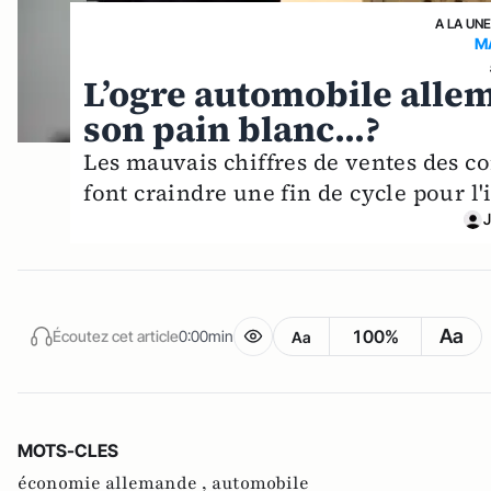
A LA UN
M
L’ogre automobile allem
son pain blanc...?
Les mauvais chiffres de ventes des 
font craindre une fin de cycle pour 
J
Aa
100%
Écoutez cet article
0:00min
Aa
MOTS-CLES
économie allemande ,
automobile