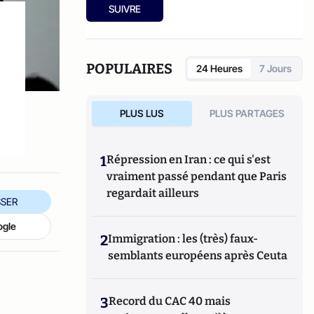
cohabitation est-elle possible ?
" (2012).
SUIVRE
POPULAIRES
24 Heures
7 Jours
PLUS LUS
PLUS PARTAGES
1
Répression en Iran : ce qui s'est
vraiment passé pendant que Paris
regardait ailleurs
SER
ogle
2
Immigration : les (très) faux-
semblants européens après Ceuta
3
Record du CAC 40 mais