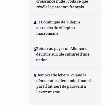
croissance nulle : voilà ce que
révèle le paradoxe français
4
Et Dominique de Villepin
accoucha du villepino-
macronisme
5
Retour au pays : un Allemand
décrit le suicide culturel d’une
nation
6
Demokratie leben! : quand la
démocratie allemande, financée
par l'État, sert de paravent à
l'extrémisme