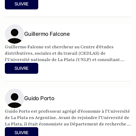
corps professoral de l'Université Koç à Istanbul, en Turquie.
SUIVRE
Ses recherches les plus récentes portent sur le commerce
international et les politiques migratoires et leurs effets
sur les marchés du travail et le développement. Ses travaux
ont été publiés dans des revues universitaires et politiques
de premier plan telles que Journal of International
Guillermo Falcone
Economics, Economic Journal et American Economic Review.
Guillermo Falcone est chercheur au Centre d'études
distributives, sociales et du travail (CEDLAS) de
l'Université nationale de La Plata (UNLP) et consultant
externe pour la Banque mondiale. Il est également
SUIVRE
professeur associé de microéconomie à l'UNLP. Ses projets
de recherche portent sur les domaines du commerce
international, de l'économétrie appliquée, de la répartition
des revenus et de la pauvreté.
Guido Porto
Guido Porto est professeur agrégé d'économie à l'Université
de La Plata en Argentine. Avant de rejoindre l'Université de
La Plata, il était économiste au Département de recherche
de la Banque mondiale. Ses recherches portent sur
SUIVRE