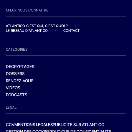
MIEUX NOUS CONNAITRE
ATLANTICO C'EST QUI, C'EST QUOI ?
/
LE RESEAU D'ATLANTICO
/
CONTACT
CATEGORIES
DECRYPTAGES
DOSSIERS
RENDEZ-VOUS
VIDEOS
PODCASTS
LEGAL
CGV
MENTIONS LEGALES
PUBLICITE SUR ATLANTICO
GESTION DES COOKIES
POLITIQUE DE CONFIDENTIALITE