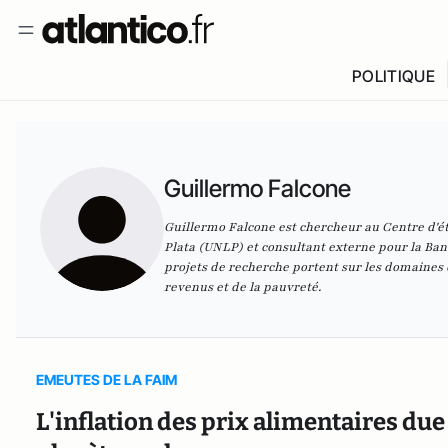
POLITIQUE
Guillermo Falcone
Guillermo Falcone est chercheur au Centre d'étu
Plata (UNLP) et consultant externe pour la Ba
projets de recherche portent sur les domaines 
revenus et de la pauvreté.
EMEUTES DE LA FAIM
L'inflation des prix alimentaires due 