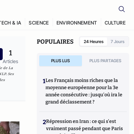
TECH & IA
SCIENCE
ENVIRONNEMENT
CULTURE
POPULAIRES
24 Heures
7 Jours
1
PLUS LUS
PLUS PARTAGES
Articles
le de La
NLP. Ses
des
1
Les Français moins riches que la
moyenne européenne pour la 3e
année consécutive : jusqu'où ira le
grand déclassement ?
2
Répression en Iran : ce qui s'est
vraiment passé pendant que Paris