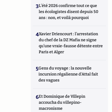
3
L’été 2026 confirme tout ce que
les écologistes disent depuis 50
ans : non, et voilà pourquoi
4
Xavier Driencourt : l’arrestation
du chef de la DZ Mafia ne signe
qu’une vraie-fausse détente entre
Paris et Alger
5
Gens du voyage : la nouvelle
incursion régalienne d'Attal fait
des vagues
6
Et Dominique de Villepin
accoucha du villepino-
macronisme