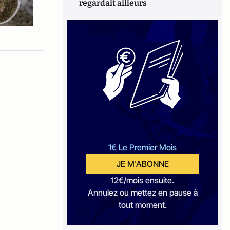
regardait ailleurs
1€ Le Premier Mois
JE M'ABONNE
12€/mois ensuite.
Annulez ou mettez en pause à
tout moment.