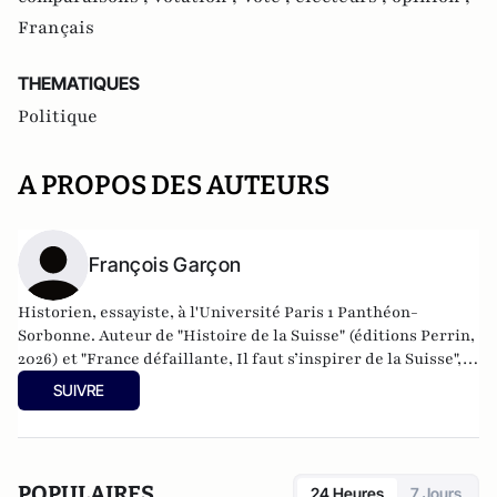
Français
THEMATIQUES
Politique
A PROPOS DES AUTEURS
François Garçon
Historien, essayiste, à l'Université Paris 1 Panthéon-
Sorbonne. Auteur de "Histoire de la Suisse" (éditions Perrin,
2026) et "France défaillante, Il faut s’inspirer de la Suisse",
Ed. L’Artilleur, 2011, prix Aleps du livre libéral 2022, François
SUIVRE
Garçon a rédigé plusieurs ouvrages sur les mérites de la
Suisse (Le modèle Suisse, Perrin – Le Génie des Suisses –
Tallandier).
POPULAIRES
24 Heures
7 Jours