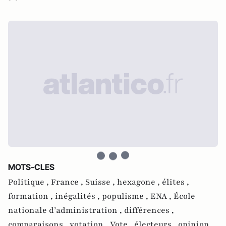
MOTS-CLES
Politique ,
France ,
Suisse ,
hexagone ,
élites ,
formation ,
inégalités ,
populisme ,
ENA ,
École
nationale d’administration ,
différences ,
comparaisons ,
votation ,
Vote ,
électeurs ,
opinion ,