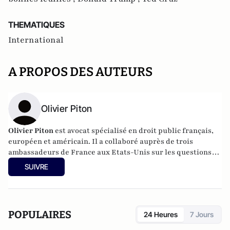
THEMATIQUES
International
A PROPOS DES AUTEURS
Olivier Piton
Olivier Piton
est avocat spécialisé en droit public français,
européen et américain. Il a collaboré auprès de trois
ambassadeurs de France aux Etats-Unis sur les questions
liées aux affaires publiques et aux relations
SUIVRE
gouvernementales. Il a créé et dirigé la cellule de stratégie
d’influence de l’ambassade de France à Washington DC de
2005 à 2010. Il est le président de la Commission des Lois à
l’Assemblée des Français de l’Etranger. Il est l'auteur de La
POPULAIRES
24 Heures
7 Jours
nouvelle révolution américaine : la présidentielle
américaine à la lumière de l'histoire (Plon, mai 2016).