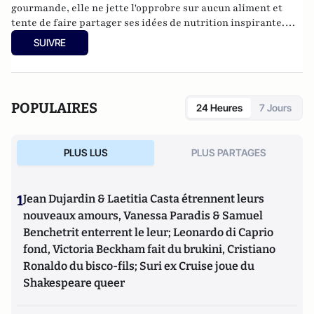
gourmande, elle ne jette l'opprobre sur aucun aliment et
tente de faire partager ses idées de nutrition inspirante.
Elle est par ailleurs l'auteur du blog "
MiamMiam
".
SUIVRE
POPULAIRES
24 Heures
7 Jours
PLUS LUS
PLUS PARTAGES
1
Jean Dujardin & Laetitia Casta étrennent leurs
nouveaux amours, Vanessa Paradis & Samuel
Benchetrit enterrent le leur; Leonardo di Caprio
fond, Victoria Beckham fait du brukini, Cristiano
Ronaldo du bisco-fils; Suri ex Cruise joue du
Shakespeare queer