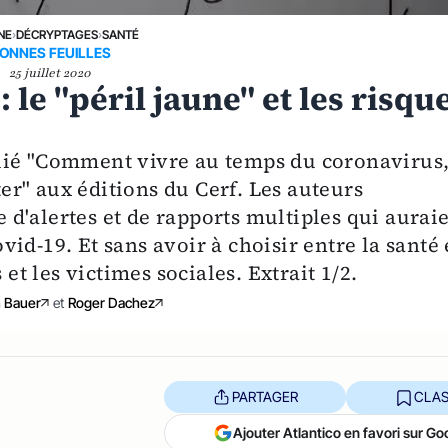
NE
›
DÉCRYPTAGES
›
SANTÉ
ONNES FEUILLES
25 juillet 2020
 le "péril jaune" et les risqu
lié "Comment vivre au temps du coronavirus
r" aux éditions du Cerf. Les auteurs
d'alertes et de rapports multiples qui aurai
id-19. Et sans avoir à choisir entre la santé 
 et les victimes sociales. Extrait 1/2.
n Bauer
et
Roger Dachez
PARTAGER
CLAS
Ajouter Atlantico en favori sur Go