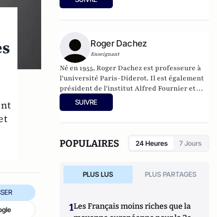
Criminologie Cybermenaces et Crises
(PSDR3C).
es
Roger Dachez
Enseignant
Né en 1955, Roger Dachez est professeure à
,
l'université Paris-Diderot. Il est également
président de l'institut Alfred Fournier et
l'auteur de nombreuses publications. En
SUIVRE
ent
collaboration avec Alain Bauer, il a écrit
Les
et
Promesses de l'Aube
et
Une histoire de la
médecine légale et de l'identification
criminelle
.
POPULAIRES
24 Heures
7 Jours
PLUS LUS
PLUS PARTAGES
SER
1
Les Français moins riches que la
ogle