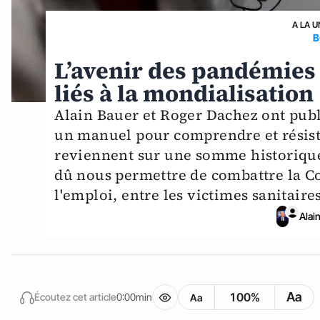
A LA U
B
L’avenir des pandémies :
liés à la mondialisation
Alain Bauer et Roger Dachez ont pub
un manuel pour comprendre et résiste
reviennent sur une somme historique 
dû nous permettre de combattre la Cov
l'emploi, entre les victimes sanitaires
Alai
Aa
100%
Écoutez cet article
0:00min
Aa