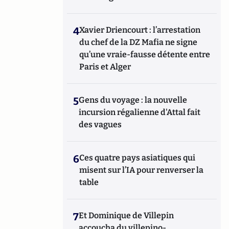
4
Xavier Driencourt : l’arrestation
du chef de la DZ Mafia ne signe
qu’une vraie-fausse détente entre
Paris et Alger
5
Gens du voyage : la nouvelle
incursion régalienne d'Attal fait
des vagues
6
Ces quatre pays asiatiques qui
misent sur l’IA pour renverser la
table
7
Et Dominique de Villepin
accoucha du villepino-