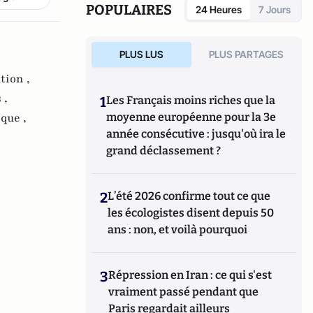
POPULAIRES
24 Heures
7 Jours
PLUS LUS
PLUS PARTAGES
tion ,
 ,
1
Les Français moins riches que la
que ,
moyenne européenne pour la 3e
année consécutive : jusqu'où ira le
grand déclassement ?
2
L’été 2026 confirme tout ce que
les écologistes disent depuis 50
ans : non, et voilà pourquoi
3
Répression en Iran : ce qui s'est
vraiment passé pendant que
Paris regardait ailleurs