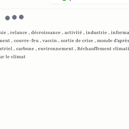
mie ,
relance ,
décroissance ,
activité ,
industrie ,
informa
ment ,
couvre-feu ,
vaccin ,
sortie de crise ,
monde d'après
striel ,
carbone ,
environnement ,
Réchauffement climati
ur le climat