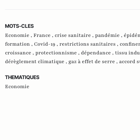
MOTS-CLES
Economie ,
France ,
crise sanitaire ,
pandémie ,
épidé
formation ,
Covid-19 ,
restrictions sanitaires ,
confine
croissance ,
protectionnisme ,
dépendance ,
tissu indu
dérèglement climatique ,
gaz à effet de serre ,
accord s
THEMATIQUES
Economie