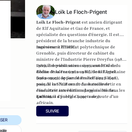
Loïk Le Floch-Prigent
Loïk Le Floch-Prigent
est ancien dirigeant
de Elf Aquitaine et Gaz de France, et
spécialiste des questions d'énergie. Il est
président de la branche industrie du
mouvement ETHIC.
Ingénieur à l'Institut polytechnique de
Grenoble, puis directeur de cabinet du
ministre de l'Industrie Pierre Dreyfus (1981-
1982), il devient successivement PDG de
Dernière publication :
1997, année zéro du
Rhône-Poulenc (1982-1986), de Elf Aquitaine
déclin de la France
, aux Editions Elytel.
(1989-1993), de Gaz de France (1993-1996),
Son nom est apparu dans l'affaire Elf en
puis de la SNCF avant de se reconvertir en
2003. Il est l'auteur de
La bataille de
consultant international spécialisé dans les
l'industrie
aux éditions Jacques-Marie
questions d'énergie (1997-2003).
Laffont.
En 2017, il a publié
Carnets de route d'un
africain
.
SUIVRE
SER
ogle