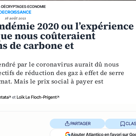
E
›
DÉCRYPTAGES
›
ECONOMIE
DECROISSANCE
16 août 2021
pandémie 2020 ou l’expérience
que nous coûteraient
ns de carbone et
ndré par le coronavirus aurait dû nous
tifs de réduction des gaz à effet de serre
mat. Mais le prix social à payer est
ntata
et
Loïk Le Floch-Prigent
PARTAGER
CLAS
Ajouter Atlantico en favori sur Go