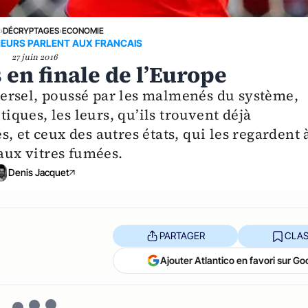
E
›
DÉCRYPTAGES
›
ECONOMIE
NEURS PARLENT AUX FRANCAIS
27 juin 2016
 en finale de l’Europe
niversel, poussé par les malmenés du système,
tiques, les leurs, qu’ils trouvent déjà
, et ceux des autres états, qui les regardent 
 aux vitres fumées.
Denis Jacquet
PARTAGER
CLAS
Ajouter Atlantico en favori sur Go