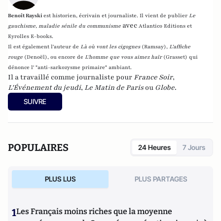
Benoît Rayski
est historien, écrivain et journaliste. Il vient de publier
Le
avec
gauchisme, maladie sénile du communisme
Atlantico Editions et
Eyrolles E-books.
Il est également l'auteur de
Là où vont les cigognes
(Ramsay),
L'affiche
rouge
(Denoël), ou encore de
L'homme que vous aimez haïr
(Grasset)
qui
dénonce l' "anti-sarkozysme primaire" ambiant.
Il a travaillé comme journaliste pour
France Soir
,
L'Événement du jeudi
,
Le Matin de Paris
ou
Globe
.
SUIVRE
POPULAIRES
24 Heures
7 Jours
PLUS LUS
PLUS PARTAGES
1
Les Français moins riches que la moyenne