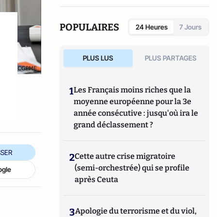
POPULAIRES
24 Heures
7 Jours
PLUS LUS
PLUS PARTAGES
1
Les Français moins riches que la
moyenne européenne pour la 3e
année consécutive : jusqu'où ira le
grand déclassement ?
SER
2
Cette autre crise migratoire
(semi-orchestrée) qui se profile
ogle
après Ceuta
3
Apologie du terrorisme et du viol,