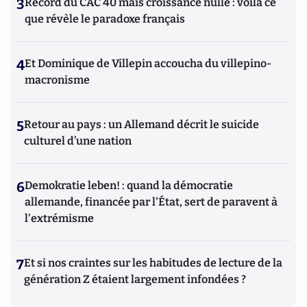
3
Record du CAC 40 mais croissance nulle : voilà ce
que révèle le paradoxe français
4
Et Dominique de Villepin accoucha du villepino-
macronisme
5
Retour au pays : un Allemand décrit le suicide
culturel d’une nation
6
Demokratie leben! : quand la démocratie
allemande, financée par l'État, sert de paravent à
l'extrémisme
7
Et si nos craintes sur les habitudes de lecture de la
génération Z étaient largement infondées ?