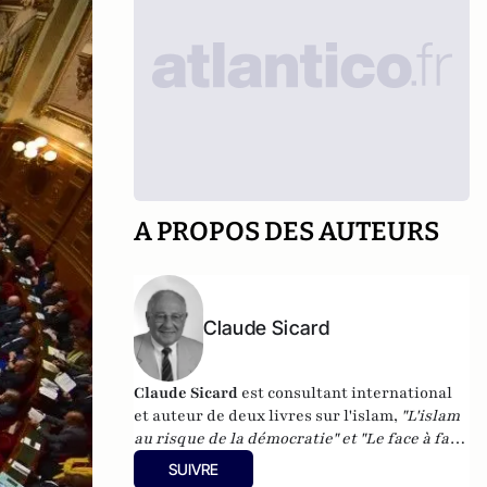
A PROPOS DES AUTEURS
Claude Sicard
Claude Sicard
est
consultant international
et
auteur de deux livres sur l'islam,
"
L'islam
au risque de la démocratie"
et
"
Le face à face
islam chrétienté-Quel destin pour l'Europe
SUIVRE
?".