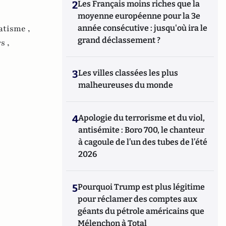
2
Les Français moins riches que la
moyenne européenne pour la 3e
atisme ,
année consécutive : jusqu'où ira le
grand déclassement ?
s ,
3
Les villes classées les plus
malheureuses du monde
4
Apologie du terrorisme et du viol,
antisémite : Boro 700, le chanteur
à cagoule de l’un des tubes de l’été
2026
5
Pourquoi Trump est plus légitime
pour réclamer des comptes aux
géants du pétrole américains que
Mélenchon à Total