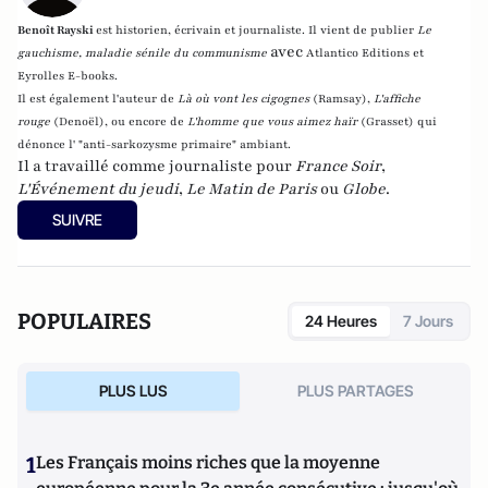
Benoît Rayski
est historien, écrivain et journaliste. Il vient de publier
Le
avec
gauchisme, maladie sénile du communisme
Atlantico Editions et
Eyrolles E-books.
Il est également l'auteur de
Là où vont les cigognes
(Ramsay),
L'affiche
rouge
(Denoël), ou encore de
L'homme que vous aimez haïr
(Grasset)
qui
dénonce l' "anti-sarkozysme primaire" ambiant.
Il a travaillé comme journaliste pour
France Soir
,
L'Événement du jeudi
,
Le Matin de Paris
ou
Globe
.
SUIVRE
POPULAIRES
24 Heures
7 Jours
PLUS LUS
PLUS PARTAGES
1
Les Français moins riches que la moyenne