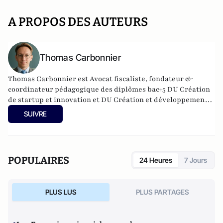
A PROPOS DES AUTEURS
Thomas Carbonnier
Thomas Carbonnier est Avocat fiscaliste, fondateur &
coordinateur pédagogique des diplômes bac+5 DU Création
de startup et innovation et DU Création et développement
de structures en santé à l'Université Paris Cité. Il est
SUIVRE
également Président de l'UNPI 95, une association de
propriétaires qui intervient dans le Val d'Oise.
POPULAIRES
24 Heures
7 Jours
PLUS LUS
PLUS PARTAGES