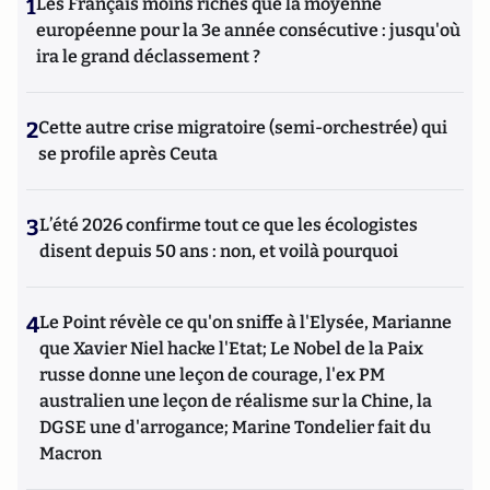
1
Les Français moins riches que la moyenne
européenne pour la 3e année consécutive : jusqu'où
ira le grand déclassement ?
2
Cette autre crise migratoire (semi-orchestrée) qui
se profile après Ceuta
3
L’été 2026 confirme tout ce que les écologistes
disent depuis 50 ans : non, et voilà pourquoi
4
Le Point révèle ce qu'on sniffe à l'Elysée, Marianne
que Xavier Niel hacke l'Etat; Le Nobel de la Paix
russe donne une leçon de courage, l'ex PM
australien une leçon de réalisme sur la Chine, la
DGSE une d'arrogance; Marine Tondelier fait du
Macron