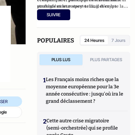
stratégie et leur story-telling et en les
profondément respectueux, il décrypte la
invitant à engager leur probité et leurs
singularité de la classe politique pour
SUIVRE
valeurs sur tous les territoires.
atlantico.fr et est éditorialiste à
lyonmag.fr
.
POPULAIRES
24 Heures
7 Jours
PLUS LUS
PLUS PARTAGES
1
Les Français moins riches que la
moyenne européenne pour la 3e
année consécutive : jusqu'où ira le
grand déclassement ?
SER
ogle
2
Cette autre crise migratoire
(semi-orchestrée) qui se profile