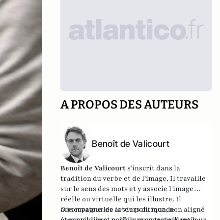
A PROPOS DES AUTEURS
Benoît de Valicourt
Benoît de Valicourt
s’inscrit dans la
tradition du verbe et de l'image. Il travaille
sur le sens des mots et y associe l'image
réelle ou virtuelle qui les illustre. Il
accompagne les acteurs du monde
Observateur de la vie politique, non aligné
économique et politique en travaillant leur
et esprit libre, parfois provocateur mais