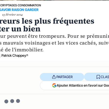
ÉCRYPTAGES
›
CONSOMMATION
 SAVOIR RAISON GARDER
13 février 2014
rreurs les plus fréquentes
ter un bien
œur peuvent être trompeurs. Pour se prémuni
s mauvais voisinages et les vices cachés, sui
hé de l'immobilier.
Patrick Chappey
PARTAGER
CLAS
Ajouter Atlantico en favori sur Go