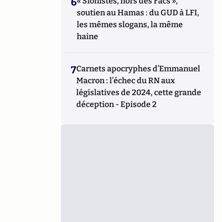
6
« Sionistes, hors des Facs »,
soutien au Hamas : du GUD à LFI,
les mêmes slogans, la même
haine
7
Carnets apocryphes d’Emmanuel
Macron : l’échec du RN aux
législatives de 2024, cette grande
déception - Episode 2