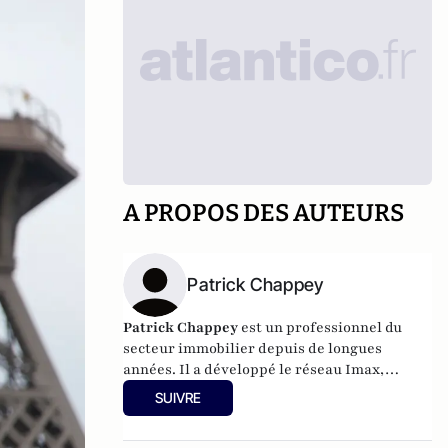
A PROPOS DES AUTEURS
Patrick Chappey
Patrick Chappey
est un professionnel du
secteur immobilier depuis de longues
années. Il a développé le réseau
Imax
,
composé de 12 agences en Ile-de-France. Il
SUIVRE
est également le fondateur de
Gererseul.com
en 2009.