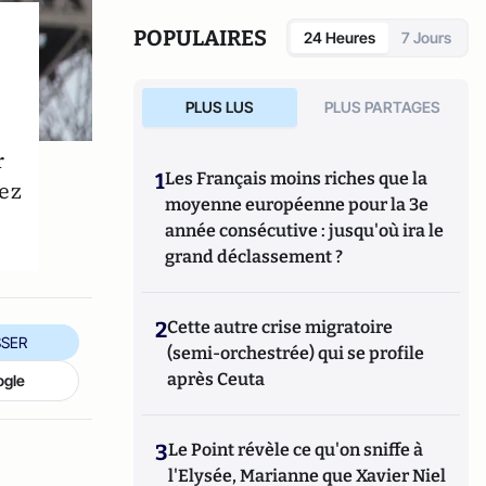
POPULAIRES
24 Heures
7 Jours
PLUS LUS
PLUS PARTAGES
r
1
Les Français moins riches que la
vez
moyenne européenne pour la 3e
année consécutive : jusqu'où ira le
grand déclassement ?
2
Cette autre crise migratoire
SER
(semi-orchestrée) qui se profile
après Ceuta
ogle
3
Le Point révèle ce qu'on sniffe à
l'Elysée, Marianne que Xavier Niel