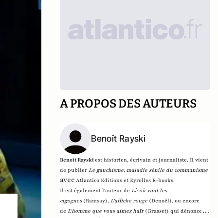
A PROPOS DES AUTEURS
Benoît Rayski
Benoît Rayski
est historien, écrivain et journaliste. Il vient
de publier
Le gauchisme, maladie sénile du communisme
avec
Atlantico Editions et Eyrolles E-books.
Il est également l'auteur de
Là où vont les
cigognes
(Ramsay),
L'affiche rouge
(Denoël), ou encore
de
L'homme que vous aimez haïr
(Grasset)
qui dénonce l'