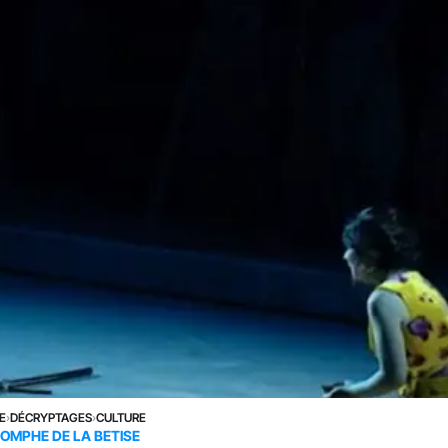
E
›
DÉCRYPTAGES
›
CULTURE
IOMPHE DE LA BETISE