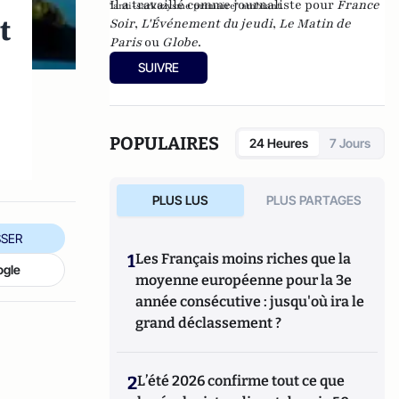
Il a travaillé comme journaliste pour
France
"anti-sarkozysme primaire" ambiant.
t
Soir
,
L'Événement du jeudi
,
Le Matin de
Paris
ou
Globe
.
SUIVRE
POPULAIRES
24 Heures
7 Jours
PLUS LUS
PLUS PARTAGES
SER
1
Les Français moins riches que la
ogle
moyenne européenne pour la 3e
année consécutive : jusqu'où ira le
grand déclassement ?
2
L’été 2026 confirme tout ce que