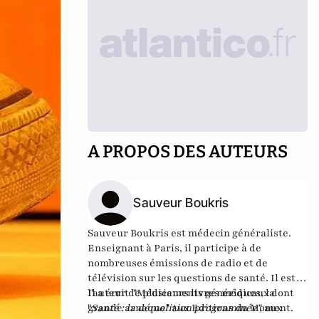
A PROPOS DES AUTEURS
Sauveur Boukris
Sauveur Boukris est médecin généraliste.
Enseignant à Paris, il participe à de
nombreuses émissions de radio et de
télévision sur les questions de santé. Il est
l'auteur de plusieurs livres médicaux dont
Il a écrit "
Médicaments génériques, la
"
grande arnaque
Santé : la démolition programmée
" aux Editions du Moment.
",
aux