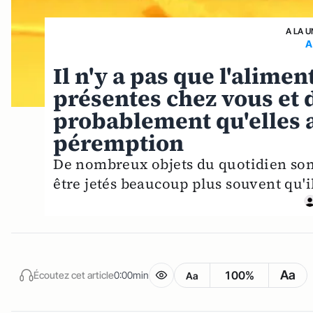
A LA U
A
Il n'y a pas que l'alimen
présentes chez vous et 
probablement qu'elles a
péremption
De nombreux objets du quotidien sont 
être jetés beaucoup plus souvent qu'il
Aa
100%
Écoutez cet article
0:00min
Aa