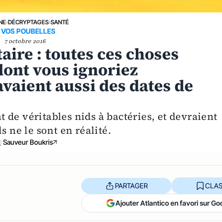
NE
›
DÉCRYPTAGES
›
SANTÉ
 VOS POUBELLES
7 octobre 2016
taire : toutes ces choses
dont vous ignoriez
vaient aussi des dates de
de véritables nids à bactéries, et devraient
s ne le sont en réalité.
Sauveur Boukris
PARTAGER
CLAS
Ajouter Atlantico en favori sur Go