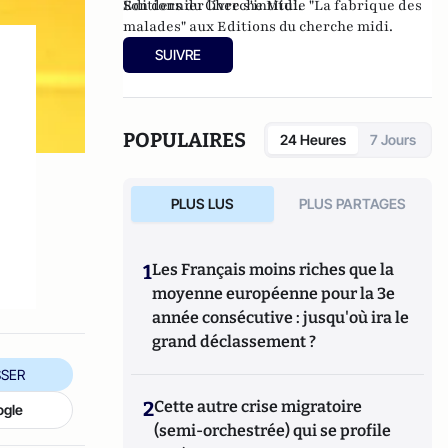
Editions du Cherche Midi.
Son dernier livre s'intitule "
La fabrique des
malades
" aux Editions du cherche midi.
SUIVRE
POPULAIRES
24 Heures
7 Jours
PLUS LUS
PLUS PARTAGES
1
Les Français moins riches que la
moyenne européenne pour la 3e
année consécutive : jusqu'où ira le
grand déclassement ?
SER
2
Cette autre crise migratoire
ogle
(semi-orchestrée) qui se profile