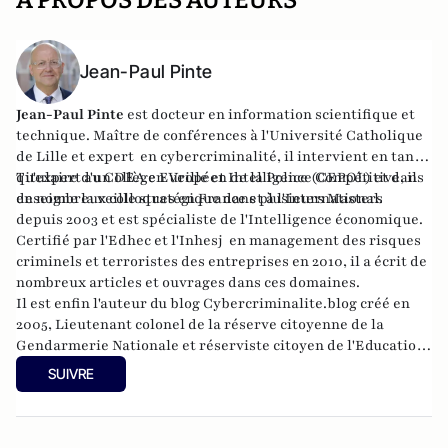
A PROPOS DES AUTEURS
Jean-Paul Pinte
Jean-Paul Pinte
est docteur en information scientifique et
technique. Maître de conférences à l'Université Catholique
de Lille et expert en cybercriminalité, il intervient en tant
qu'expert au Collège Européen de la Police (CEPOL) et dans
Titulaire d'un DEA en Veille et Intelligence Compétitive, il
de nombreux colloques en France et à l'International.
enseigne la veille stratégique dans plusieurs Masters
depuis 2003 et est spécialiste de l'Intelligence économique.
Certifié par l'Edhec et l'Inhesj en management des risques
criminels et terroristes des entreprises en 2010, il a écrit de
nombreux articles et ouvrages dans ces domaines.
Il est enfin l'auteur du blog Cybercriminalite.blog créé en
2005, Lieutenant colonel de la réserve citoyenne de la
Gendarmerie Nationale et réserviste citoyen de l'Education
Nationale.
SUIVRE