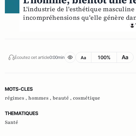
L'homme, bientôt une 
L'industrie de l'esthétique masculin
incompréhensions qu'elle génère dans
Aa
100%
Écoutez cet article
0:00min
Aa
MOTS-CLES
régimes ,
hommes ,
beauté ,
cosmétique
THEMATIQUES
Santé