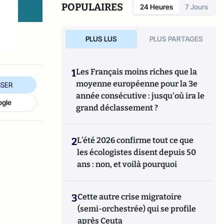
POPULAIRES
24 Heures
7 Jours
PLUS LUS
PLUS PARTAGES
1
Les Français moins riches que la
moyenne européenne pour la 3e
SER
année consécutive : jusqu'où ira le
ogle
grand déclassement ?
2
L’été 2026 confirme tout ce que
les écologistes disent depuis 50
ans : non, et voilà pourquoi
3
Cette autre crise migratoire
(semi-orchestrée) qui se profile
après Ceuta