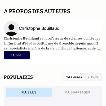
A PROPOS DES AUTEURS
Christophe Bouillaud
Christophe Bouillaud
est professeur de sciences politiques
à l’Institut d’études politiques de Grenoble depuis 1999. Il
est spécialiste à la fois de la vie politique italienne, et de la
vie politique européenne, en particulier sous l’angle des
SUIVRE
partis.
POPULAIRES
24 Heures
7 Jours
PLUS LUS
PLUS PARTAGES