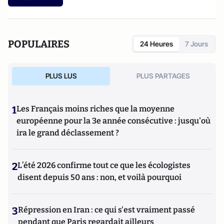
POPULAIRES
24 Heures
7 Jours
PLUS LUS
PLUS PARTAGES
1
Les Français moins riches que la moyenne
européenne pour la 3e année consécutive : jusqu'où
ira le grand déclassement ?
2
L’été 2026 confirme tout ce que les écologistes
disent depuis 50 ans : non, et voilà pourquoi
3
Répression en Iran : ce qui s'est vraiment passé
pendant que Paris regardait ailleurs