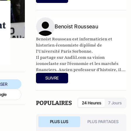
humanisme – Introduction à la pensée de
Luc Ferry
(Germina, 2010). Il est également
l’auteur, avec Pierre-Henri Tavoillot, de
Philosophie des âges de la vie
(Grasset,
nt
2007).
Benoist Rousseau
Benoist Rousseau est informaticien et
historien économiste diplômé de
l'Université Paris Sorbonne.
Il partage sur
Andlil.com
sa vision
iconoclaste sur l'économie et les marchés
financiers. Ancien professeur d'histoire, il
dirige une société de conseils en
SUIVRE
informatique tout en étant un blogueur actif
SER
et un trader en compte propre.
ogle
POPULAIRES
24 Heures
7 Jours
PLUS LUS
PLUS PARTAGES