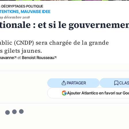
E
›
DÉCRYPTAGES
›
POLITIQUE
TENTIONS, MAUVAISE IDEE
19 décembre 2018
ionale : et si le gouverneme
blic (CNDP) sera chargée de la grande
s gilets jaunes.
chavanne
et
Benoist Rousseau
PARTAGER
CLAS
Ajouter Atlantico en favori sur Go