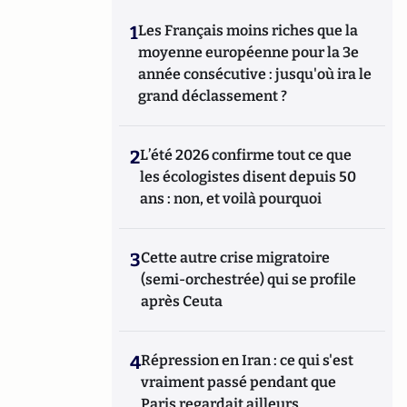
1
Les Français moins riches que la
moyenne européenne pour la 3e
année consécutive : jusqu'où ira le
grand déclassement ?
2
L’été 2026 confirme tout ce que
les écologistes disent depuis 50
ans : non, et voilà pourquoi
3
Cette autre crise migratoire
(semi-orchestrée) qui se profile
après Ceuta
4
Répression en Iran : ce qui s'est
vraiment passé pendant que
Paris regardait ailleurs