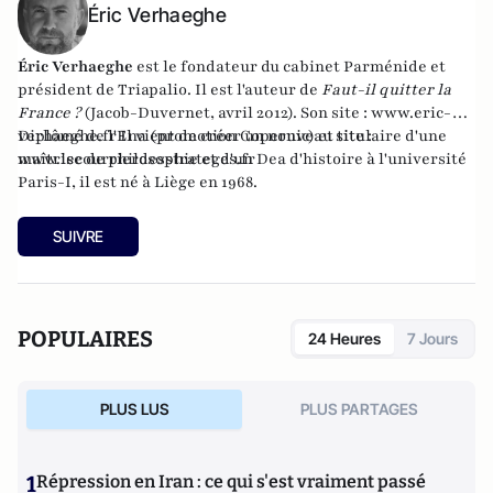
Éric Verhaeghe
Éric Verhaeghe
est le fondateur du
cabinet Parménide
et
président de
Triapalio
. Il est l'auteur de
Faut-il quitter la
France ?
(Jacob-Duvernet, avril 2012). Son site :
www.eric-
verhaeghe.fr
Diplômé de l'Ena (promotion Copernic) et titulaire d'une
Il vient de créer un nouveau site :
www.lecourrierdesstrateges.fr
maîtrise de philosophie et d'un Dea d'histoire à l'université
Paris-I, il est né à Liège en 1968.
SUIVRE
POPULAIRES
24 Heures
7 Jours
PLUS LUS
PLUS PARTAGES
1
Répression en Iran : ce qui s'est vraiment passé