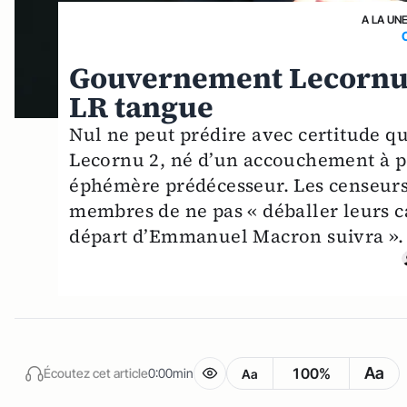
A LA UN
Gouvernement Lecornu 2
LR tangue
Nul ne peut prédire avec certitude q
Lecornu 2, né d’un accouchement à p
éphémère prédécesseur. Les censeurs
membres de ne pas « déballer leurs car
départ d’Emmanuel Macron suivra ».
Aa
100%
Écoutez cet article
0:00min
Aa