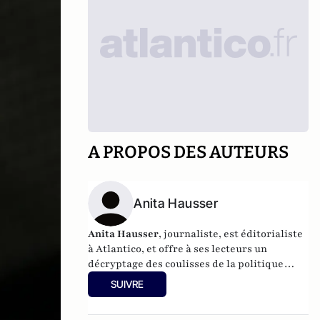
A PROPOS DES AUTEURS
Anita Hausser
Anita Hausser
, journaliste, est éditorialiste
à Atlantico, et offre à ses lecteurs un
décryptage des coulisses de la politique
française et internationale. Elle a
SUIVRE
notamment publié
Sarkozy, itinéraire d'une
ambition
(Editions l'Archipel, 2003). Elle a