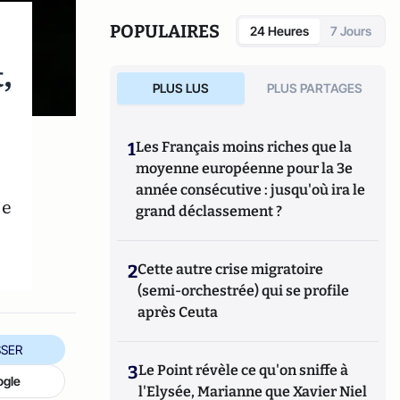
également réalisé les documentaires
Femme
députée, un homme comme les autres ?
POPULAIRES
24 Heures
7 Jours
(2014) et
Bruno Le Maire, l'Affranchi
(2015).
,
PLUS LUS
PLUS PARTAGES
1
Les Français moins riches que la
moyenne européenne pour la 3e
année consécutive : jusqu'où ira le
le
grand déclassement ?
2
Cette autre crise migratoire
(semi-orchestrée) qui se profile
après Ceuta
SER
3
Le Point révèle ce qu'on sniffe à
ogle
l'Elysée, Marianne que Xavier Niel