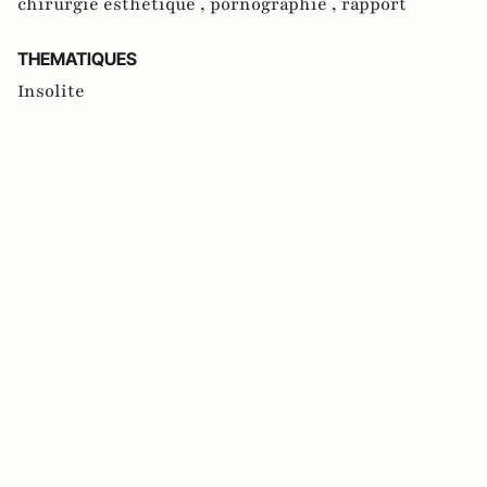
chirurgie esthétique ,
pornographie ,
rapport
THEMATIQUES
Insolite