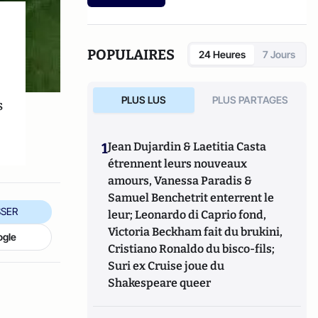
interuniversitaire de sexologie). Elle est
l'auteur de différents articles notamment
sur le vaginisme, le rapport entre
gourmandise et sexualité, le XXIème sexe,
POPULAIRES
24 Heures
7 Jours
l’addiction sexuelle, la fragilité masculine,
etc. Michelle Boiron est aussi rédactrice
invitée du magazine
Sexualités Humaines
.
PLUS LUS
PLUS PARTAGES
s
1
Jean Dujardin & Laetitia Casta
étrennent leurs nouveaux
amours, Vanessa Paradis &
Samuel Benchetrit enterrent le
SER
leur; Leonardo di Caprio fond,
Victoria Beckham fait du brukini,
ogle
Cristiano Ronaldo du bisco-fils;
Suri ex Cruise joue du
Shakespeare queer