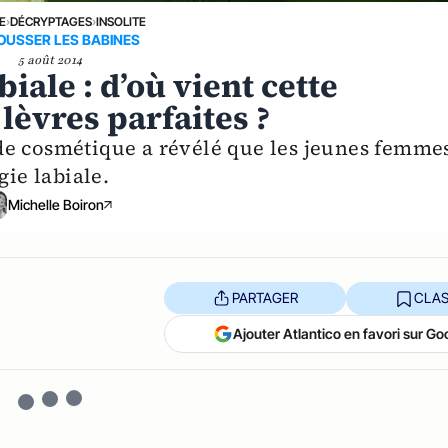
E
›
DÉCRYPTAGES
›
INSOLITE
OUSSER LES BABINES
5 août 2014
iale : d’où vient cette
lèvres parfaites ?
de cosmétique a révélé que les jeunes femme
gie labiale.
Michelle Boiron
PARTAGER
CLAS
Ajouter Atlantico en favori sur Go