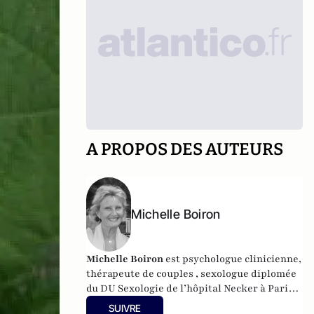
A PROPOS DES AUTEURS
Michelle Boiron
Michelle Boiron
est psychologue clinicienne,
thérapeute de couples , sexologue diplomée
du DU Sexologie de l’hôpital Necker à Paris,
et membre de l’AIUS (Association
SUIVRE