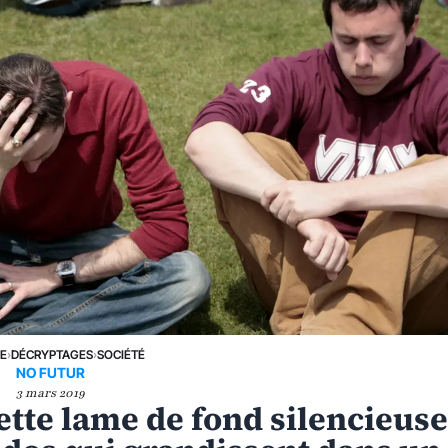
NE
›
DÉCRYPTAGES
›
SOCIÉTÉ
NO FUTUR
3 mars 2019
ette lame de fond silencieus