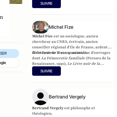
hommes, il a publié de nombreux ouvrages
aux éditions Josette Lyon.
SUIVRE
sur ces thèmes. Il est également enseignant
à l'Université Paris V et membre du comité
on
Scientifique International de l'UNESCO
(département de Bioéthique).
Michel Fize
Michel Fize
est un sociologue, ancien
chercheur au CNRS, écrivain, ancien
conseiller régional d'Ile de France, ardent
défenseur de la cause animale.
Il est l'auteur d'une quarantaine d'ouvrages
SER
dont
La Démocratie familiale
(Presses de la
ogle
Renaissance, 1990),
Le Livre noir de la
jeunesse
(Presses de la Renaissance,
SUIVRE
2007),
L'Individualisme
démocratique
(L'Oeuvre, 2010),
Jeunesses à
l'abandon
(Mimésis, 2016),
La Crise morale
de la France et des Français
(Mimésis, 2017).
Son dernier livre :
Bertrand Vergely
De l'abîme à
l'espoir
(Mimésis, 2021)
Bertrand Vergely
est philosophe et
théologien.