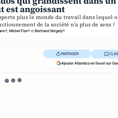
ados qui grandissent dans un
t est angoissant
pporte plus le monde du travail dans lequel 
nctionnement de la société n’a plus de sens ?
ann
,
Michel Fize
et
Bertrand Vergely
PARTAGER
CLAS
Ajouter Atlantico en favori sur Go