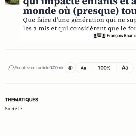
qui impacte enfants et 
monde où (presque) tou
Que faire d'une génération qui ne su
les a mis et qui considèrent que le fo
François Baum
Aa
100%
Écoutez cet article
0:00min
Aa
THEMATIQUES
Société