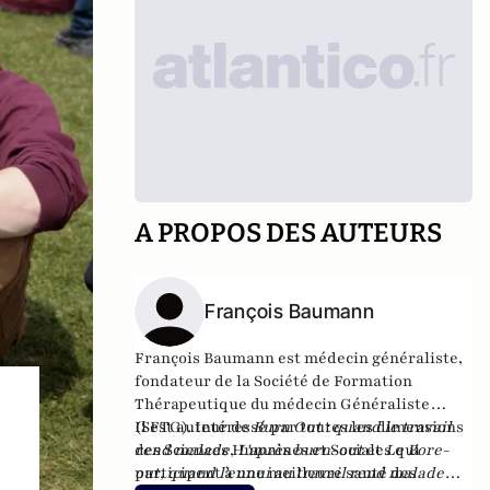
A PROPOS DES AUTEURS
François Baumann
François Baumann est médecin généraliste,
fondateur de la Société de Formation
Thérapeutique du médecin Généraliste
(SFTG). Intéressé par toutes les dimensions
Il est auteur de
Burn Out : quand le travail
e
des Sciences Humaines et Sociales qui
rend malade
,
L'après burn-out
et
Le Bore-
participent à une meilleure santé des
out, quand l'ennui au travail rend malade