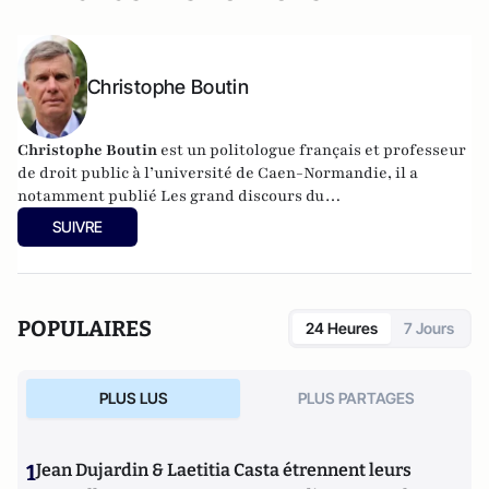
Christophe Boutin
Christophe Boutin
est un politologue français et professeur
de droit public à l’université de Caen-Normandie, il a
notamment publié
Les grand discours du
XXe siècle
(Flammarion 2009) et co-dirigé
Le dictionnaire
SUIVRE
du conservatisme
(Cerf 2017), le
Le dictionnaire des
populismes
(Cerf 2019) et
Le dictionnaire du progressisme
(Seuil 2022). Christophe Boutin est membre de la Fondation
du Pont-Neuf.
POPULAIRES
24 Heures
7 Jours
PLUS LUS
PLUS PARTAGES
1
Jean Dujardin & Laetitia Casta étrennent leurs