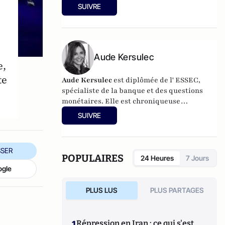
SUIVRE
Aude Kersulec
e,
te
Aude Kersulec
est diplômée de l' ESSEC,
spécialiste de la banque et des questions
monétaires. Elle est chroniqueuse
économique sur BFMTV Business.
SUIVRE
SER
POPULAIRES
24 Heures
7 Jours
ogle
PLUS LUS
PLUS PARTAGES
1
Répression en Iran : ce qui s'est