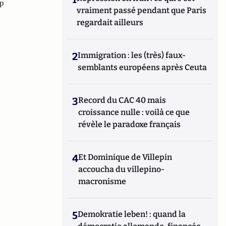
p
vraiment passé pendant que Paris
regardait ailleurs
2
Immigration : les (très) faux-
semblants européens après Ceuta
3
Record du CAC 40 mais
croissance nulle : voilà ce que
révèle le paradoxe français
4
Et Dominique de Villepin
accoucha du villepino-
macronisme
5
Demokratie leben! : quand la