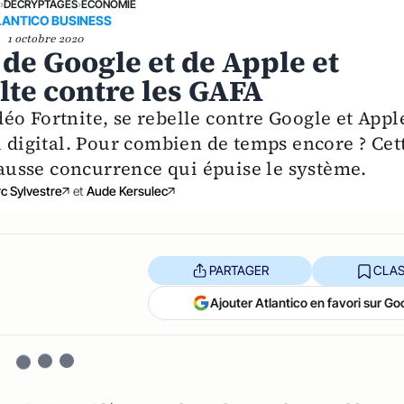
E
›
DÉCRYPTAGES
›
ECONOMIE
LANTICO BUSINESS
1 octobre 2020
e de Google et de Apple et
lte contre les GAFA
o Fortnite, se rebelle contre Google et Appl
u digital. Pour combien de temps encore ? Cet
 fausse concurrence qui épuise le système.
c Sylvestre
et
Aude Kersulec
PARTAGER
CLAS
Ajouter Atlantico en favori sur Go