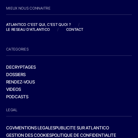
MIEUX NOUS CONNAITRE
ATLANTICO C'EST QUI, C'EST QUOI ?
/
LE RESEAU D'ATLANTICO
/
CONTACT
CATEGORIES
DECRYPTAGES
DOSSIERS
RENDEZ-VOUS
VIDEOS
PODCASTS
LEGAL
CGV
MENTIONS LEGALES
PUBLICITE SUR ATLANTICO
GESTION DES COOKIES
POLITIQUE DE CONFIDENTIALITE