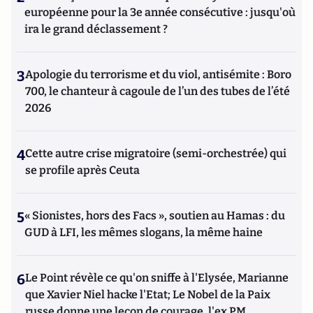
européenne pour la 3e année consécutive : jusqu'où
ira le grand déclassement ?
3
Apologie du terrorisme et du viol, antisémite : Boro
700, le chanteur à cagoule de l’un des tubes de l’été
2026
4
Cette autre crise migratoire (semi-orchestrée) qui
se profile après Ceuta
5
« Sionistes, hors des Facs », soutien au Hamas : du
GUD à LFI, les mêmes slogans, la même haine
6
Le Point révèle ce qu'on sniffe à l'Elysée, Marianne
que Xavier Niel hacke l'Etat; Le Nobel de la Paix
russe donne une leçon de courage, l'ex PM