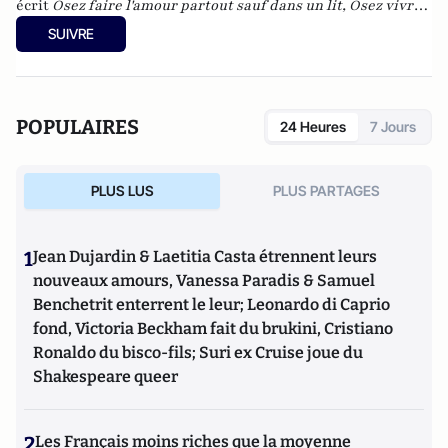
écrit
Osez faire l'amour partout sauf dans un lit, Osez vivre
nu, Osez faire l'amour à 2,3,4,
et
Osez le sexe écolo.
SUIVRE
POPULAIRES
24 Heures
7 Jours
PLUS LUS
PLUS PARTAGES
1
Jean Dujardin & Laetitia Casta étrennent leurs
nouveaux amours, Vanessa Paradis & Samuel
Benchetrit enterrent le leur; Leonardo di Caprio
fond, Victoria Beckham fait du brukini, Cristiano
Ronaldo du bisco-fils; Suri ex Cruise joue du
Shakespeare queer
2
Les Français moins riches que la moyenne