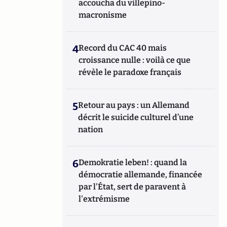
accoucha du villepino-
macronisme
4
Record du CAC 40 mais
croissance nulle : voilà ce que
révèle le paradoxe français
5
Retour au pays : un Allemand
décrit le suicide culturel d’une
nation
6
Demokratie leben! : quand la
démocratie allemande, financée
par l'État, sert de paravent à
l'extrémisme