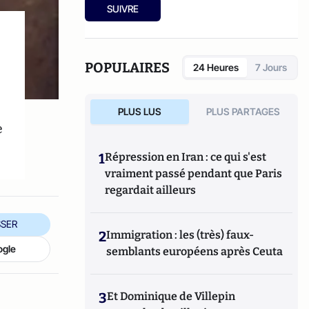
SUIVRE
POPULAIRES
24 Heures
7 Jours
PLUS LUS
PLUS PARTAGES
e
1
Répression en Iran : ce qui s'est
vraiment passé pendant que Paris
regardait ailleurs
SER
2
Immigration : les (très) faux-
ogle
semblants européens après Ceuta
3
Et Dominique de Villepin