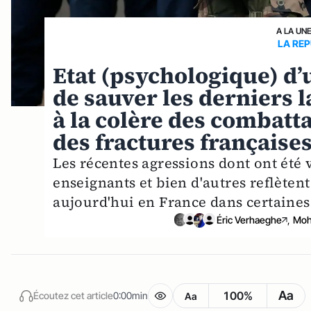
A LA UN
LA REP
Etat (psychologique) d’u
de sauver les derniers 
à la colère des combatt
des fractures françaises
Les récentes agressions dont ont été v
enseignants et bien d'autres reflèten
aujourd'hui en France dans certaines 
Éric Verhaeghe
,
Moh
Aa
100%
Écoutez cet article
0:00min
Aa