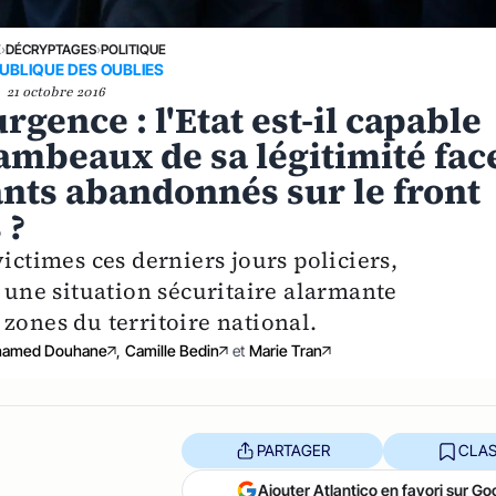
E
›
DÉCRYPTAGES
›
POLITIQUE
UBLIQUE DES OUBLIES
21 octobre 2016
rgence : l'Etat est-il capable
lambeaux de sa légitimité fac
ants abandonnés sur le front
 ?
ictimes ces derniers jours policiers,
t une situation sécuritaire alarmante
zones du territoire national.
amed Douhane
,
Camille Bedin
et
Marie Tran
PARTAGER
CLAS
Ajouter Atlantico en favori sur Go