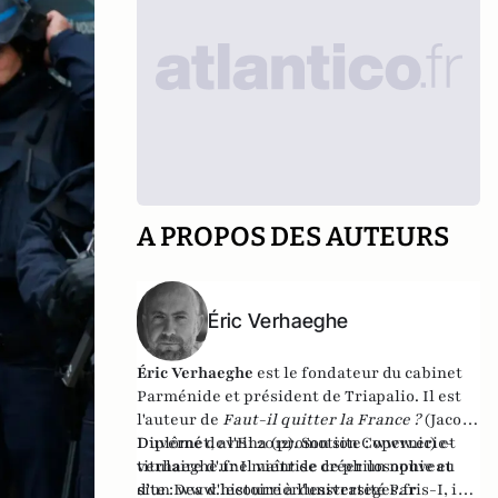
A PROPOS DES AUTEURS
Éric Verhaeghe
Éric Verhaeghe
est le fondateur du
cabinet
Parménide
et président de
Triapalio
. Il est
l'auteur de
Faut-il quitter la France ?
(Jacob-
Duvernet, avril 2012). Son site :
Diplômé de l'Ena (promotion Copernic) et
www.eric-
verhaeghe.fr
titulaire d'une maîtrise de philosophie et
Il vient de créer un nouveau
site :
d'un Dea d'histoire à l'université Paris-I, il
www.lecourrierdesstrateges.fr