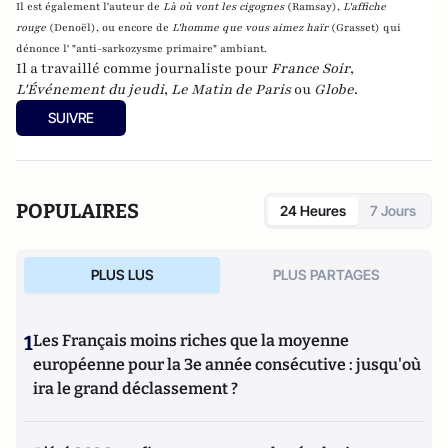
Il est également l'auteur de
Là où vont les cigognes
(Ramsay),
L'affiche
rouge
(Denoël), ou encore de
L'homme que vous aimez haïr
(Grasset)
qui
dénonce l' "anti-sarkozysme primaire" ambiant.
Il a travaillé comme journaliste pour
France Soir
,
L'Événement du jeudi
,
Le Matin de Paris
ou
Globe
.
SUIVRE
POPULAIRES
24 Heures
7 Jours
PLUS LUS
PLUS PARTAGES
1
Les Français moins riches que la moyenne
européenne pour la 3e année consécutive : jusqu'où
ira le grand déclassement ?