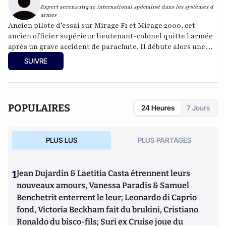
Expert aeronautique international spécialisé dans les systèmes d
armes
Ancien pilote d’essai sur Mirage F1 et Mirage 2000, cet
ancien officier supérieur lieutenant-colonel quitte l armée
après un grave accident de parachute. Il débute alors une
seconde carriere en etant notamment représentant du
SUIVRE
client Irak pour le Mirage F1 auprès de la Défense française,
consultant pour le gouvernement sud-Africain et fondateur
de plusieurs sociétés d ingénierie aéronautique. Plus d'infos
sur
www.henridewaubert.com
POPULAIRES
24 Heures
7 Jours
PLUS LUS
PLUS PARTAGES
1
Jean Dujardin & Laetitia Casta étrennent leurs
nouveaux amours, Vanessa Paradis & Samuel
Benchetrit enterrent le leur; Leonardo di Caprio
fond, Victoria Beckham fait du brukini, Cristiano
Ronaldo du bisco-fils; Suri ex Cruise joue du