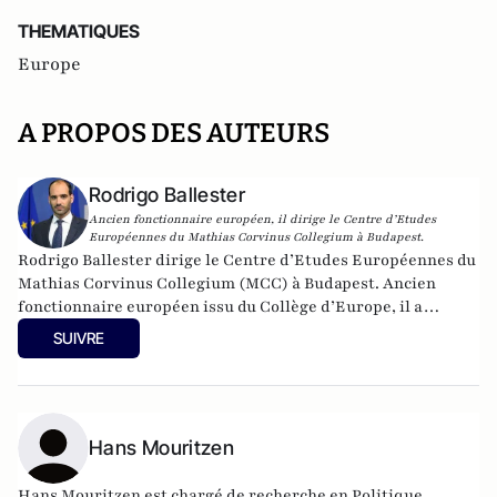
THEMATIQUES
Europe
A PROPOS DES AUTEURS
Rodrigo Ballester
Ancien fonctionnaire européen, il dirige le Centre d’Etudes
Européennes du Mathias Corvinus Collegium à Budapest.
Rodrigo Ballester dirige le Centre d’Etudes Européennes du
Mathias Corvinus Collegium (MCC) à Budapest. Ancien
fonctionnaire européen issu du Collège d’Europe, il a
notamment été membre de cabinet du Commissaire à
SUIVRE
l’Éducation et à la Culture de 2014 à 2019. Twitter :
@rodballester
Hans Mouritzen
Hans Mouritzen est chargé de recherche en Politique