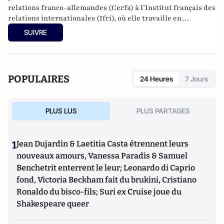
relations franco-allemandes (Cerfa) à l’Institut français des
relations internationales (Ifri), où elle travaille en
particulier sur l’Union européenne et les relations franco-
SUIVRE
allemandes.
POPULAIRES
24 Heures
7 Jours
PLUS LUS
PLUS PARTAGES
1
Jean Dujardin & Laetitia Casta étrennent leurs
nouveaux amours, Vanessa Paradis & Samuel
Benchetrit enterrent le leur; Leonardo di Caprio
fond, Victoria Beckham fait du brukini, Cristiano
Ronaldo du bisco-fils; Suri ex Cruise joue du
Shakespeare queer