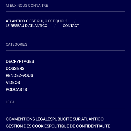
MIEUX NOUS CONNAITRE
ATLANTICO C'EST QUI, C'EST QUOI ?
/
LE RESEAU D'ATLANTICO
/
CONTACT
CATEGORIES
DECRYPTAGES
DOSSIERS
RENDEZ-VOUS
VIDEOS
PODCASTS
LEGAL
CGV
MENTIONS LEGALES
PUBLICITE SUR ATLANTICO
GESTION DES COOKIES
POLITIQUE DE CONFIDENTIALITE