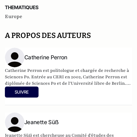
THEMATIQUES
Europe
A PROPOS DES AUTEURS
Catherine Perron
Catherine Perron est politologue et chargée de recherche à
Sciences Po. Entrée au CERI en 2002, Catherine Perron est
diplômée de Sciences Po et de l'Université libre de Berlin.
Ses recherches actuelles portent sur les migrations forcées
SUIVRE
et les politiques de l'histoire et de la mémoire en Allemagne
et dans les pays d'Europe centrale et orientale.
Jeanette Süẞ
Jeanette Süẞ est chercheuse au Comité d'études des