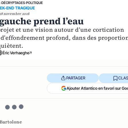
E
›
DÉCRYPTAGES
›
POLITIQUE
EK-END TRAGIQUE
28 novembre 2016
 gauche prend l’eau
projet et une vision autour d’une cortication
 d’effondrement profond, dans des proportio
quiètent.
Éric Verhaeghe
PARTAGER
CLAS
Ajouter Atlantico en favori sur Go
Bartolone