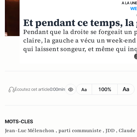
A LA UN
WE
Et pendant ce temps, la
Pendant que la droite se forgeait un 
claire, la gauche a vécu un week-end
qui laissent songeur, et même qui in
Aa
100%
Écoutez cet article
0:00min
Aa
MOTS-CLES
Jean-Luc Mélenchon ,
parti communiste ,
JDD ,
Claude 