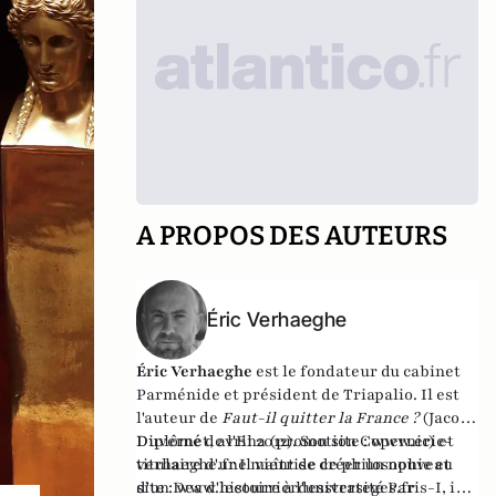
A PROPOS DES AUTEURS
Éric Verhaeghe
Éric Verhaeghe
est le fondateur du
cabinet
Parménide
et président de
Triapalio
. Il est
l'auteur de
Faut-il quitter la France ?
(Jacob-
Duvernet, avril 2012). Son site :
Diplômé de l'Ena (promotion Copernic) et
www.eric-
verhaeghe.fr
titulaire d'une maîtrise de philosophie et
Il vient de créer un nouveau
site :
d'un Dea d'histoire à l'université Paris-I, il
www.lecourrierdesstrateges.fr