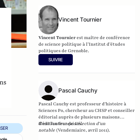
Une histoire de la Corse française
(Tallandier). Il vient de publier "La
Tentation de Paris (Quand le journalisme
Vincent Tournier
était un roman)" aux éditions de Paris.
Vincent Tournier
est maître de conférence
de science politique à l’Institut d’études
politiques de Grenoble.
SUIVRE
ns
Pascal Cauchy
Pascal Cauchy est professeur d'histoire à
Sciences Po, chercheur au
CHSP
et conseiller
éditorial auprès de plusieurs maisons
d'édition françaises.
Il est l'auteur de
L'élection d'un
SER
notable
(Vendemiaire, avril 2011).
ogle