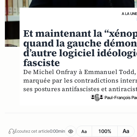
A LA UN
Et maintenant la “xén
quand la gauche démontr
d’autre logiciel idéolog
fasciste
De Michel Onfray à Emmanuel Todd, l
marquée par les contradictions inte
ses postures antifascistes et antiraci
Paul-François Pao
Aa
100%
Écoutez cet article
0:00min
Aa