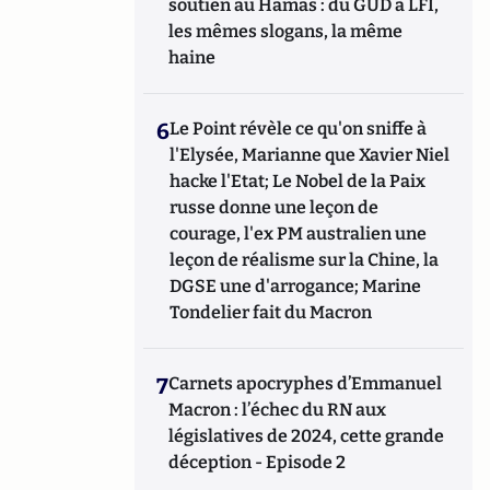
soutien au Hamas : du GUD à LFI,
les mêmes slogans, la même
haine
6
Le Point révèle ce qu'on sniffe à
l'Elysée, Marianne que Xavier Niel
hacke l'Etat; Le Nobel de la Paix
russe donne une leçon de
courage, l'ex PM australien une
leçon de réalisme sur la Chine, la
DGSE une d'arrogance; Marine
Tondelier fait du Macron
7
Carnets apocryphes d’Emmanuel
Macron : l’échec du RN aux
législatives de 2024, cette grande
déception - Episode 2