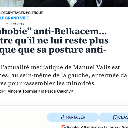
E
›
DÉCRYPTAGES
›
POLITIQUE
LE GRAND VIDE
15 mai 2015
ophobie” anti-Belkacem…
e qu’il ne lui reste plus
ique que sa posture anti-
'actualité médiatique de Manuel Valls est
rnes, au sein-même de la gauche, enfermée da
stes pour rassembler les minorités.
li
,
Vincent Tournier
et
Pascal Cauchy
PARTAGER
CLAS
Ajouter Atlantico en favori sur Go