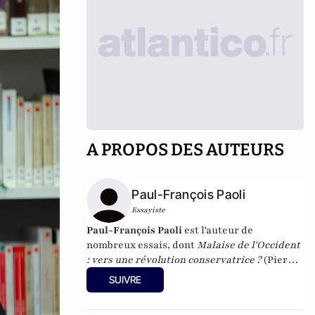
A PROPOS DES AUTEURS
Paul-François Paoli
Essayiste
Paul-François Paoli
est l'auteur de
nombreux essais, dont
Malaise de l'Occident
: vers une révolution conservatrice ?
(Pierre-
Guillaume de Roux, 2014),
Pour en finir avec
SUIVRE
l'idéologie antiraciste
(2012) et
Quand la
gauche agonise
(
2016). En 2023, il a publié