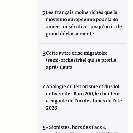
2
Les Français moins riches que la
moyenne européenne pour la 3e
année consécutive : jusqu'où ira le
grand déclassement ?
3
Cette autre crise migratoire
(semi-orchestrée) qui se profile
après Ceuta
4
Apologie du terrorisme et du viol,
antisémite : Boro 700, le chanteur
à cagoule de l’un des tubes de l’été
2026
5
« Sionistes, hors des Facs »,