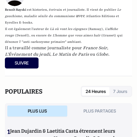
Benoît Rayski
est historien, écrivain et journaliste. Il vient de publier
Le
avec
gauchisme, maladie sénile du communisme
Atlantico Editions et
Eyrolles E-books.
Il est également l'auteur de
Là où vont les cigognes
(Ramsay),
L'affiche
rouge
(Denoël), ou encore de
L'homme que vous aimez haïr
(Grasset)
qui
dénonce l' "anti-sarkozysme primaire" ambiant.
Il a travaillé comme journaliste pour
France Soir
,
L'Événement du jeudi
,
Le Matin de Paris
ou
Globe
.
SUIVRE
POPULAIRES
24 Heures
7 Jours
PLUS LUS
PLUS PARTAGES
1
Jean Dujardin & Laetitia Casta étrennent leurs