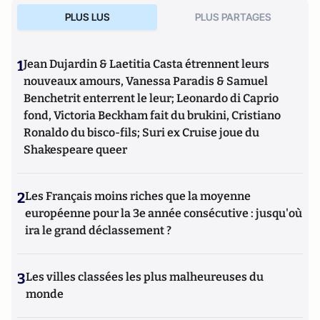
Projet: La stratégie de conquête et d'infiltration des frères
PLUS LUS
PLUS PARTAGES
musulmans en France et dans le monde
(Editions de
L'Artilleur).
1
Jean Dujardin & Laetitia Casta étrennent leurs
nouveaux amours, Vanessa Paradis & Samuel
Benchetrit enterrent le leur; Leonardo di Caprio
fond, Victoria Beckham fait du brukini, Cristiano
Ronaldo du bisco-fils; Suri ex Cruise joue du
Shakespeare queer
2
Les Français moins riches que la moyenne
européenne pour la 3e année consécutive : jusqu'où
ira le grand déclassement ?
3
Les villes classées les plus malheureuses du
monde