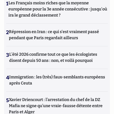
1
Les Français moins riches que la moyenne
Historionomie, dont la version actuelle est disponible à
l’adresse internet historionomie.net, dans lequel il publie
européenne pour la 3e année consécutive : jusqu'où
régulièrement des analyses géopolitiques basées sur ou
ira le grand déclassement ?
dans la continuité de ses travaux, et fait la promotion de ses
livres.
2
Répression en Iran : ce qui s'est vraiment passé
pendant que Paris regardait ailleurs
3
L’été 2026 confirme tout ce que les écologistes
disent depuis 50 ans : non, et voilà pourquoi
4
Immigration : les (très) faux-semblants européens
après Ceuta
5
Xavier Driencourt : l’arrestation du chef de la DZ
Mafia ne signe qu’une vraie-fausse détente entre
Paris et Alger