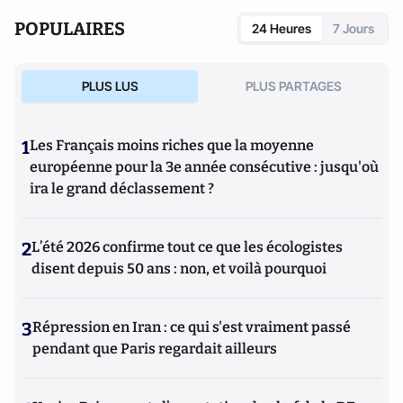
l'Occident : du rejet de la Russie à l'islamisation de nos
POPULAIRES
24 Heures
7 Jours
sociétés ouvertes
(Editions du Toucan),
La statégie de
l'intimidation
(Editions de l'Artilleur) ou bien encore
Le
Projet: La stratégie de conquête et d'infiltration des frères
PLUS LUS
PLUS PARTAGES
musulmans en France et dans le monde
(Editions de
L'Artilleur).
1
Les Français moins riches que la moyenne
européenne pour la 3e année consécutive : jusqu'où
ira le grand déclassement ?
2
L’été 2026 confirme tout ce que les écologistes
disent depuis 50 ans : non, et voilà pourquoi
3
Répression en Iran : ce qui s'est vraiment passé
pendant que Paris regardait ailleurs