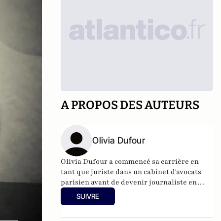
A PROPOS DES AUTEURS
Olivia Dufour
Olivia Dufour a commencé sa carrière en
tant que juriste dans un cabinet d'avocats
parisien avant de devenir journaliste en
1995. Spécialisée en droit, justice et finance,
SUIVRE
elle est actuellement responsable du
développement éditorial du site Actu-