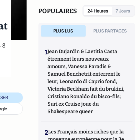
Juridique (Groupe Lextenso). Elle est
l'auteur de « Justice, une faillite française ?
POPULAIRES
24 Heures
7 Jours
», publié en 2018 récompensé par le prix
Olivier Debouzy, en 2020 de « Justice et
at
médias, la tentation du populisme » et, en
PLUS LUS
PLUS PARTAGES
2021, de « La justice en voie de
déshumanisation », tous les trois publiés
 8
chez Lextenso Editions.
1
Jean Dujardin & Laetitia Casta
étrennent leurs nouveaux
amours, Vanessa Paradis &
Samuel Benchetrit enterrent le
leur; Leonardo di Caprio fond,
Victoria Beckham fait du brukini,
Cristiano Ronaldo du bisco-fils;
SER
Suri ex Cruise joue du
ogle
Shakespeare queer
2
Les Français moins riches que la
moyenne européenne pour la 3e