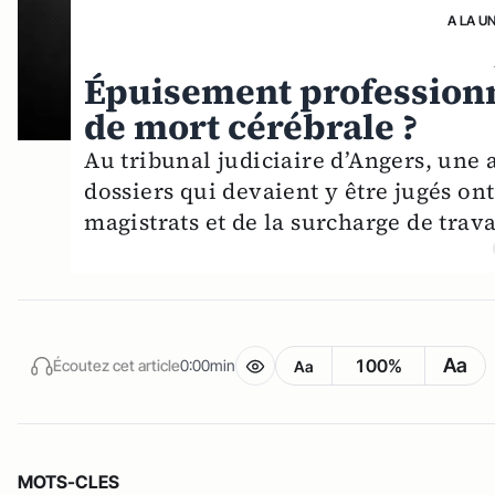
A LA U
Épuisement professionnel
de mort cérébrale ?
Au tribunal judiciaire d’Angers, une 
dossiers qui devaient y être jugés on
magistrats et de la surcharge de trava
Aa
100%
Écoutez cet article
0:00min
Aa
MOTS-CLES