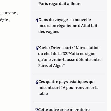
Paris regardait ailleurs
 ,
europe ,
égie ,
4
Gens du voyage : la nouvelle
incursion régalienne d'Attal fait
des vagues
5
Xavier Driencourt : "L’arrestation
du chef de la DZ Mafia ne signe
qu’une vraie-fausse détente entre
Paris et Alger"
6
Ces quatre pays asiatiques qui
misent sur l’IA pour renverser la
table
7
Cette autre crise migratoire