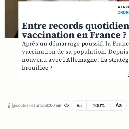
A LA U
ORDR
Entre records quotidien
vaccination en France ?
Après un démarrage poussif, la France
vaccination de sa population. Depuis 
nouveau avec l’Allemagne. La stratég
brouillée ?
Aa
100%
Écoutez cet article
0:00min
Aa