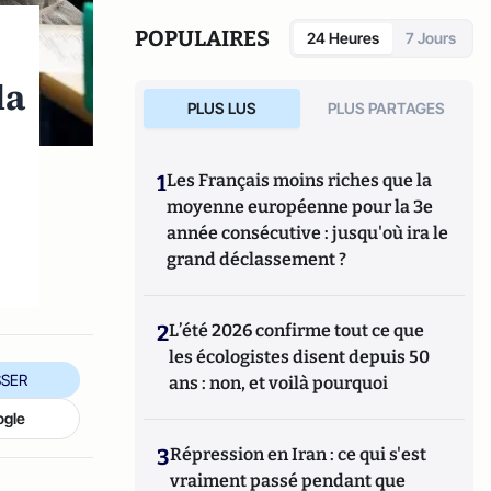
POPULAIRES
24 Heures
7 Jours
la
PLUS LUS
PLUS PARTAGES
1
Les Français moins riches que la
moyenne européenne pour la 3e
année consécutive : jusqu'où ira le
grand déclassement ?
2
L’été 2026 confirme tout ce que
les écologistes disent depuis 50
SER
ans : non, et voilà pourquoi
ogle
3
Répression en Iran : ce qui s'est
vraiment passé pendant que