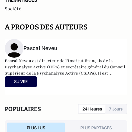
THEMATIQUES
Société
A PROPOS DES AUTEURS
Pascal Neveu
Pascal Neveu
est directeur de l'Institut Français de la
Psychanalyse Active (IFPA) et secrétaire général du
Conseil
Supérieur de la Psychanalyse Active
(CSDPA). Il est
responsable national de la cellule de soutien psychologique
SUIVRE
au sein de l’
Œuvre des Pupilles Orphelins des Sapeurs-
Pompiers de France
(ODP).
POPULAIRES
24 Heures
7 Jours
PLUS LUS
PLUS PARTAGES