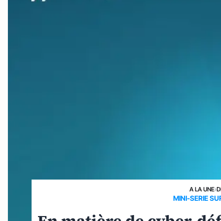
A LA UNE
›
D
MINI-SERIE SU