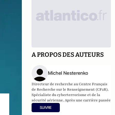
A PROPOS DES AUTEURS
Michel Nesterenko
Directeur de recherche au Centre Français
de Recherche sur le Renseignement (CF2R).
Spécialiste du cyberterrorisme et de la
sécurité aérienne. Après une carrière passée
dans plusieurs grandes entreprises du
SUIVRE
transport aérien, il devient consultant et