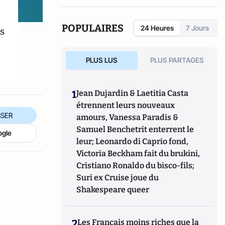
expert dans le domaine des infrastructures
et de la sécurité.
POPULAIRES
24 Heures
7 Jours
s
PLUS LUS
PLUS PARTAGES
1
Jean Dujardin & Laetitia Casta
étrennent leurs nouveaux
SER
amours, Vanessa Paradis &
Samuel Benchetrit enterrent le
ogle
leur; Leonardo di Caprio fond,
Victoria Beckham fait du brukini,
Cristiano Ronaldo du bisco-fils;
Suri ex Cruise joue du
Shakespeare queer
2
Les Français moins riches que la