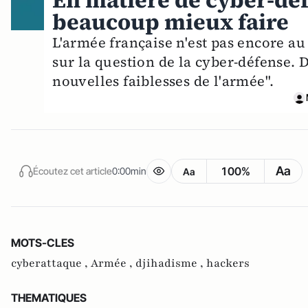
En matière de cyber-déf
beaucoup mieux faire
L'armée française n'est pas encore au
sur la question de la cyber-défense. 
nouvelles faiblesses de l'armée".
Aa
100%
Écoutez cet article
0:00min
Aa
MOTS-CLES
cyberattaque ,
Armée ,
djihadisme ,
hackers
THEMATIQUES